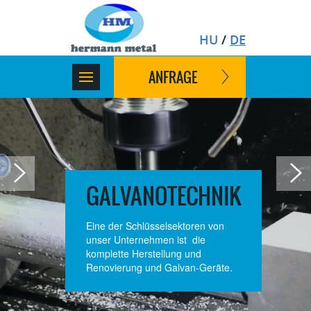
HU
/
DE
ANFRAGE
GALVANOTECHNIK
Eine der Schlüsselsektoren von
unser Unternehmen ist die
komplette Herstellung und
Renovierung und Galvan-Geräte.