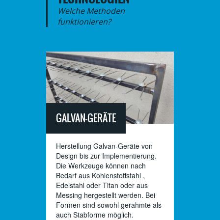
Welche Methoden
funktionieren?
GALVAN-GERÄTE
Herstellung Galvan-Geräte von
Design bis zur Implementierung.
Die Werkzeuge können nach
Bedarf aus Kohlenstoffstahl ,
Edelstahl oder Titan oder aus
Messing hergestellt werden. Bei
Formen sind sowohl gerahmte als
auch Stabforme möglich.